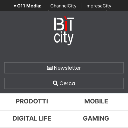
▾ G11 Media:
|
ChannelCity
|
ImpresaCity
|
SecurityOpenLab
|
Italian Channel Awards
|
Italian
Project Awards
|
Italian Security Awards
|
...
Newsletter
Cerca
PRODOTTI
MOBILE
DIGITAL LIFE
GAMING