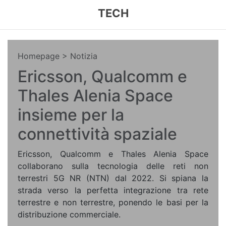
TECH
Homepage
> Notizia
Ericsson, Qualcomm e
Thales Alenia Space
insieme per la
connettività spaziale
Ericsson, Qualcomm e Thales Alenia Space
collaborano sulla tecnologia delle reti non
terrestri 5G NR (NTN) dal 2022. Si spiana la
strada verso la perfetta integrazione tra rete
terrestre e non terrestre, ponendo le basi per la
distribuzione commerciale.