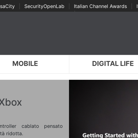
saCity
|
SecurityOpenLab
|
Italian Channel Awards
|
Awards
|
...
MOBILE
DIGITAL LIFE
 Xbox
troller cablato pensato
tà ridotta.