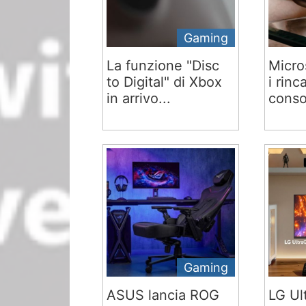
Gaming
La funzione "Disc
Micro
to Digital" di Xbox
i rinc
in arrivo...
conso
Gaming
ASUS lancia ROG
LG Ul