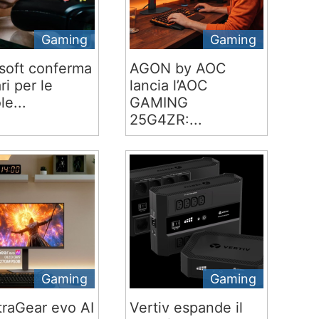
Gaming
Gaming
soft conferma
AGON by AOC
ari per le
lancia l’AOC
le...
GAMING
25G4ZR:...
Gaming
Gaming
traGear evo AI
Vertiv espande il