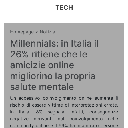
TECH
Homepage
> Notizia
Millennials: in Italia il
26% ritiene che le
amicizie online
migliorino la propria
salute mentale
Un eccessivo coinvolgimento online aumenta il
rischio di essere vittime di interpretazioni errate.
In Italia l’8% segnala, infatti, conseguenze
negative derivanti dal coinvolgimento nelle
community online e il 66% ha incontrato persone