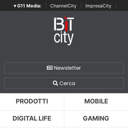
▾ G11 Media:
|
ChannelCity
|
ImpresaCity
|
SecurityOpenLab
|
Italian Channel Awards
|
Italian
Project Awards
|
Italian Security Awards
|
...
Newsletter
Cerca
PRODOTTI
MOBILE
DIGITAL LIFE
GAMING