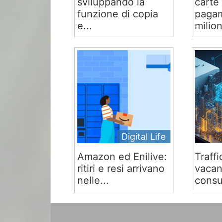
sviluppando la
carte 
funzione di copia
pagam
e...
milion
Digital Life
Amazon ed Enilive:
Traffi
ritiri e resi arrivano
vacan
nelle...
consu