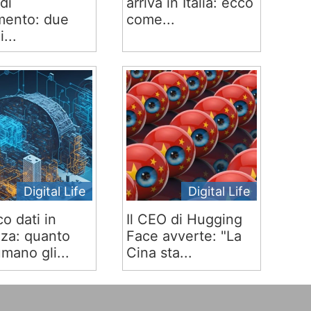
di
arriva in Italia: ecco
ento: due
come...
i...
Digital Life
Digital Life
co dati in
Il CEO di Hugging
za: quanto
Face avverte: "La
mano gli...
Cina sta...