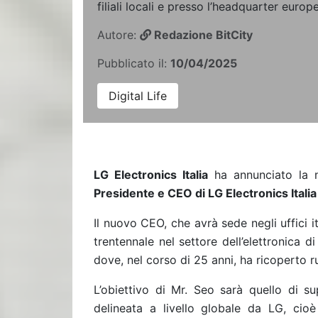
filiali locali e presso l’headquarter europ
Autore:
Redazione BitCity
Pubblicato il:
10/04/2025
Digital Life
LG Electronics Italia
ha annunciato la 
Presidente e CEO di LG Electronics Italia
Il nuovo CEO, che avrà sede negli uffici i
trentennale nel settore dell’elettronica
dove, nel corso di 25 anni, ha ricoperto ru
L’obiettivo di Mr. Seo sarà quello di su
delineata a livello globale da LG, cio