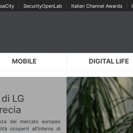
saCity
|
SecurityOpenLab
|
Italian Channel Awards
|
Awards
|
...
MOBILE
DIGITAL LIFE
 di LG
Grecia
nza del mercato europeo
tà ricoperti all’interno di