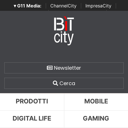
▾ G11 Media:
|
ChannelCity
|
ImpresaCity
|
SecurityOpenLab
|
Italian Channel Awards
|
Italian
Project Awards
|
Italian Security Awards
|
...
Newsletter
Cerca
PRODOTTI
MOBILE
DIGITAL LIFE
GAMING