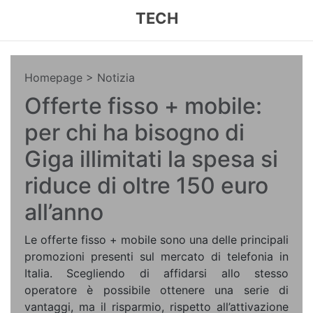
TECH
Homepage
> Notizia
Offerte fisso + mobile:
per chi ha bisogno di
Giga illimitati la spesa si
riduce di oltre 150 euro
all’anno
Le offerte fisso + mobile sono una delle principali
promozioni presenti sul mercato di telefonia in
Italia. Scegliendo di affidarsi allo stesso
operatore è possibile ottenere una serie di
vantaggi, ma il risparmio, rispetto all’attivazione