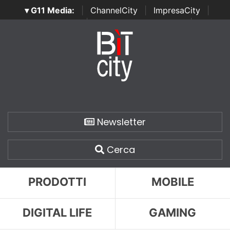
▾ G11 Media:
|
ChannelCity
|
ImpresaCity
|
SecurityOpenLab
|
Italian Channel Awards
|
Italian
Project Awards
|
Italian Security Awards
|
...
Newsletter
Cerca
PRODOTTI
MOBILE
DIGITAL LIFE
GAMING