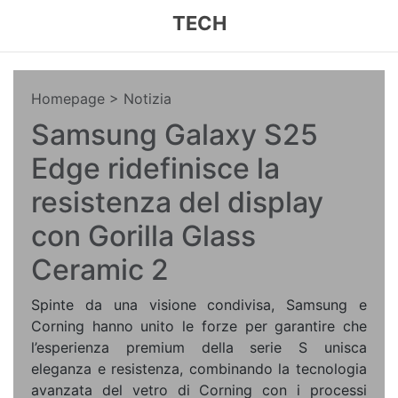
TECH
Homepage
> Notizia
Samsung Galaxy S25
Edge ridefinisce la
resistenza del display
con Gorilla Glass
Ceramic 2
Spinte da una visione condivisa, Samsung e
Corning hanno unito le forze per garantire che
l’esperienza premium della serie S unisca
eleganza e resistenza, combinando la tecnologia
avanzata del vetro di Corning con i processi