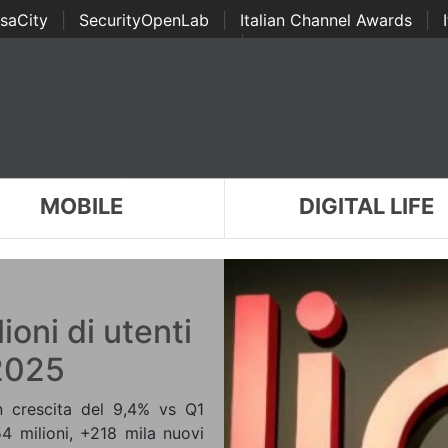
saCity
|
SecurityOpenLab
|
Italian Channel Awards
|
Awards
|
...
MOBILE
DIGITAL LIFE
lioni di utenti
 2025
in crescita del 9,4% vs Q1
54 milioni, +218 mila nuovi