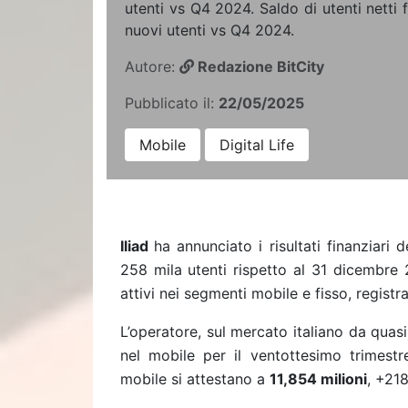
utenti vs Q4 2024. Saldo di utenti netti 
nuovi utenti vs Q4 2024.
Autore:
Redazione BitCity
Pubblicato il:
22/05/2025
Mobile
Digital Life
Iliad
ha annunciato i risultati finanziari
258 mila
utenti rispetto al 31 dicembre 
attivi nei segmenti mobile e fisso, registr
L’operatore, sul mercato italiano da quasi
nel mobile per il ventottesimo trimestr
mobile si attestano a
11,854 milioni
, +218