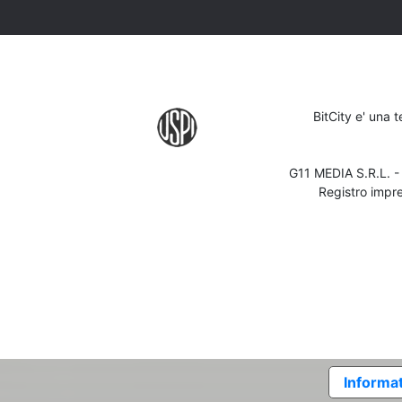
BitCity e' una 
G11 MEDIA S.R.L. 
Registro impr
Informat