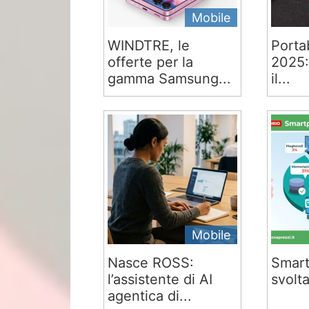
Mobile
WINDTRE, le
Portab
offerte per la
2025:
gamma Samsung...
il...
Mobile
Nasce ROSS:
Smart
l’assistente di AI
svolta
agentica di...