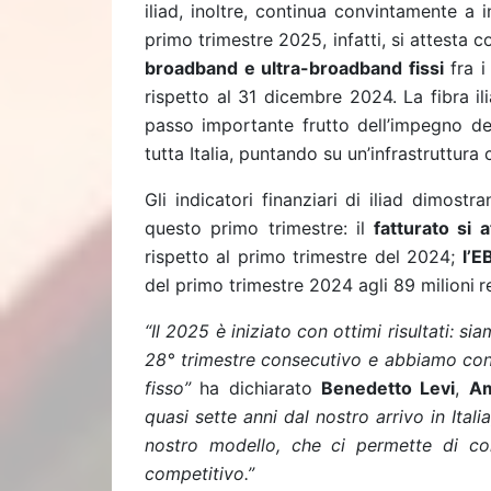
iliad, inoltre, continua convintamente a in
primo trimestre 2025, infatti, si attesta
broadband e ultra-broadband fissi
fra i
rispetto al 31 dicembre 2024. La fibra ili
passo importante frutto dell’impegno del
tutta Italia, puntando su un’infrastruttura
Gli indicatori finanziari di iliad dimos
questo primo trimestre: il
fatturato si 
rispetto al primo trimestre del 2024;
l’E
del primo trimestre 2024 agli 89 milioni
r
“Il 2025 è iniziato con ottimi risultati: si
28° trimestre consecutivo e abbiamo con
fisso”
ha dichiarato
Benedetto Levi
,
Am
quasi sette anni dal nostro arrivo in Itali
nostro modello, che ci permette di c
competitivo.”