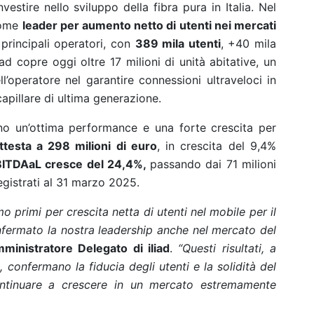
vestire nello sviluppo della fibra pura in Italia. Nel
 come
leader per aumento netto di utenti nei mercati
 principali operatori, con
389 mila utenti
, +40 mila
ad copre oggi oltre 17 milioni di unità abitative, un
l’operatore nel garantire connessioni ultraveloci in
 capillare di ultima generazione.
trano un’ottima performance e una forte crescita per
attesta a 298 milioni di euro
, in crescita del 9,4%
BITDAaL cresce del 24,4%,
passando dai 71 milioni
egistrati al 31 marzo 2025.
amo primi per crescita netta di utenti nel mobile per il
fermato la nostra leadership anche nel mercato del
ministratore Delegato di iliad
.
“Questi risultati, a
a, confermano la fiducia degli utenti e la solidità del
ontinuare a crescere in un mercato estremamente