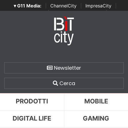
▾ G11 Media:
|
ChannelCity
|
ImpresaCity
|
SecurityOpenLab
|
Italian Channel Awards
|
Italian
Project Awards
|
Italian Security Awards
|
...
Newsletter
Cerca
PRODOTTI
MOBILE
DIGITAL LIFE
GAMING