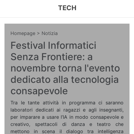
TECH
Homepage
> Notizia
Festival Informatici
Senza Frontiere: a
novembre torna l'evento
dedicato alla tecnologia
consapevole
Tra le tante attività in programma ci saranno
laboratori dedicati ai ragazzi e agli insegnanti,
per imparare a usare l’IA in modo consapevole e
creativo, spettacoli di danza e teatro che
mettono in scena il dialogo tra intelligenza