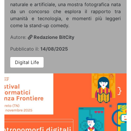
naturale e artificiale, una mostra fotografica nata
da un concorso che esplora il rapporto tra
umanità e tecnologia, e momenti più leggeri
come la stand-up comedy.
Autore:
Redazione BitCity
Pubblicato il:
14/08/2025
Digital Life