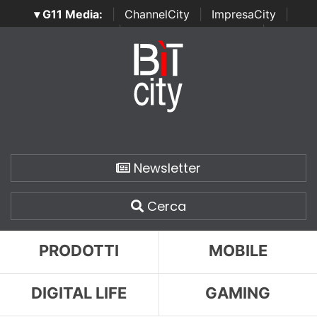
▾ G11 Media:
|
ChannelCity
|
ImpresaCity
|
SecurityOpenLab
|
Italian Channel Awards
|
Italian
Project Awards
|
Italian Security Awards
|
...
Newsletter
Cerca
PRODOTTI
MOBILE
DIGITAL LIFE
GAMING