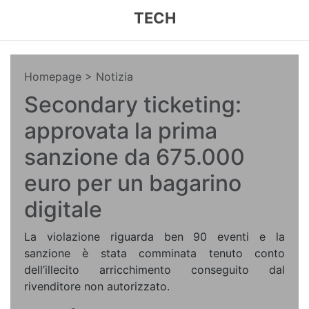
TECH
Homepage
> Notizia
Secondary ticketing:
approvata la prima
sanzione da 675.000
euro per un bagarino
digitale
La violazione riguarda ben 90 eventi e la
sanzione è stata comminata tenuto conto
dell’illecito arricchimento conseguito dal
rivenditore non autorizzato.