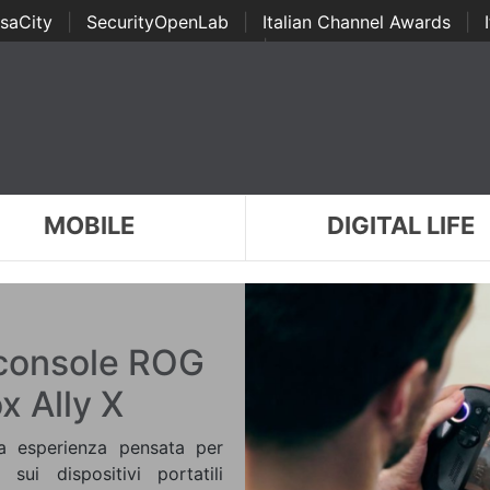
saCity
|
SecurityOpenLab
|
Italian Channel Awards
|
Awards
|
...
MOBILE
DIGITAL LIFE
e console ROG
x Ally X
a esperienza pensata per
 sui dispositivi portatili