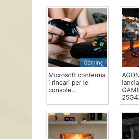
Gaming
Microsoft conferma
AGON
i rincari per le
lancia
console...
GAMI
25G4Z