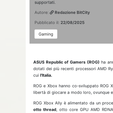
supportati.
Autore:
Redazione BitCity
Pubblicato il:
22/08/2025
Gaming
ASUS Republic of Gamers (ROG)
ha an
dotati dei più recenti processori AMD Ry
cui
l'Italia.
ROG e Xbox hanno co-sviluppato ROG Xbo
libertà di giocare a modo loro, ovunque e
ROG Xbox Ally è alimentato da un proc
otto thread
, otto core GPU AMD RDNA