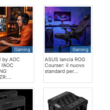
Gaming
Gaming
 by AOC
ASUS lancia ROG
 l’AOC
Courser: il nuovo
NG
standard per...
R:...