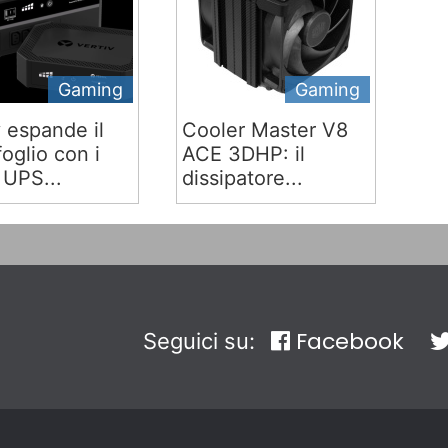
Gaming
Gaming
v espande il
Cooler Master V8
oglio con i
ACE 3DHP: il
 UPS...
dissipatore...
Facebook
Seguici su: