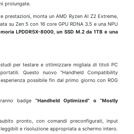
i prolungate.
te prestazioni, monta un AMD Ryzen AI Z2 Extreme,
sata su Zen 5 con 16 core GPU RDNA 3.5 e una NPU
moria LPDDR5X-8000, un SSD M.2 da 1TB e una
tudi per testare e ottimizzare migliaia di titoli PC
 portatili. Questo nuovo “Handheld Compatibility
r esperienza possibile fin dal primo giorno con ROG
 avranno badge
“Handheld Optimized” o “Mostly
subito pronto, con comandi preconfigurati, input
ti leggibili e risoluzione appropriata a schermo intero.