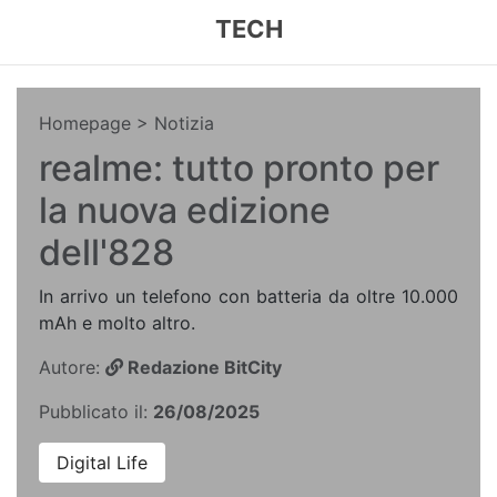
TECH
Homepage
> Notizia
realme: tutto pronto per
la nuova edizione
dell'828
In arrivo un telefono con batteria da oltre 10.000
mAh e molto altro.
Autore:
Redazione BitCity
Pubblicato il:
26/08/2025
Digital Life