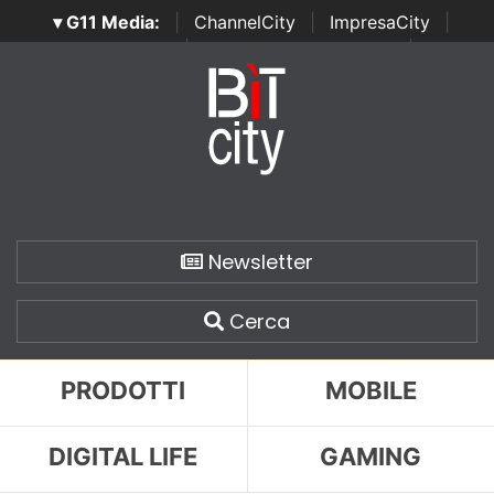
▾ G11 Media:
|
ChannelCity
|
ImpresaCity
|
SecurityOpenLab
|
Italian Channel Awards
|
Italian
Project Awards
|
Italian Security Awards
|
...
Newsletter
Cerca
PRODOTTI
MOBILE
DIGITAL LIFE
GAMING