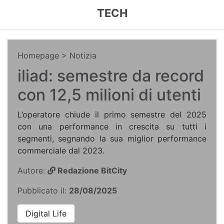
TECH
Homepage
> Notizia
iliad: semestre da record
con 12,5 milioni di utenti
L’operatore chiude il primo semestre del 2025
con una performance in crescita su tutti i
segmenti, segnando la sua miglior performance
commerciale dal 2023.
Autore:
Redazione BitCity
Pubblicato il:
28/08/2025
Digital Life