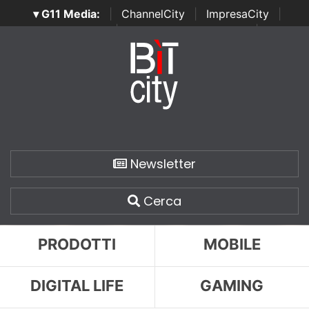
▾ G11 Media:
|
ChannelCity
|
ImpresaCity
|
SecurityOpenLab
|
Italian Channel Awards
|
Italian
Project Awards
|
Italian Security Awards
|
...
Newsletter
Cerca
PRODOTTI
MOBILE
DIGITAL LIFE
GAMING