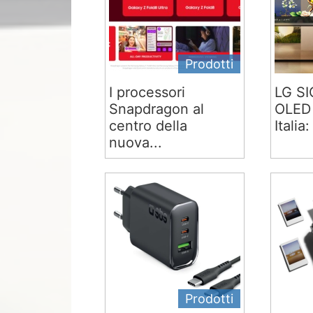
Prodotti
I processori
LG S
Snapdragon al
OLED 
centro della
Italia:
nuova...
Prodotti