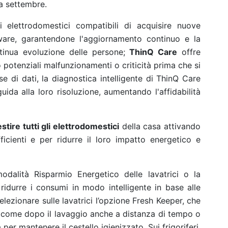
 da settembre.
 elettrodomestici compatibili di acquisire nuove
tware, garantendone l'aggiornamento continuo e la
ontinua evoluzione delle persone;
ThinQ Care
offre
potenziali malfunzionamenti o criticità prima che si
e di dati, la diagnostica intelligente di ThinQ Care
guida alla loro risoluzione, aumentando l'affidabilità
stire tutti gli elettrodomestici
della casa attivando
fficienti e per ridurre il loro impatto energetico e
odalità Risparmio Energetico delle lavatrici o la
 ridurre i consumi in modo intelligente in base alle
selezionare sulle lavatrici l’opzione Fresh Keeper, che
chi come dopo il lavaggio anche a distanza di tempo o
er mantenere il cestello igienizzato. Sui frigoriferi,