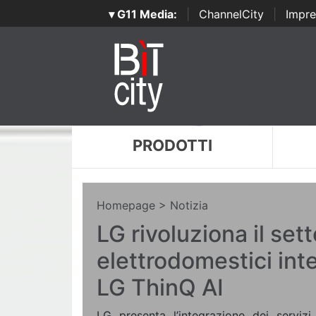
▾ G11 Media:
|
ChannelCity
|
Impre
PRODOTTI
Homepage
> Notizia
LG rivoluziona il sett
elettrodomestici inte
LG ThinQ AI
LG presenta l’integrazione dei servi