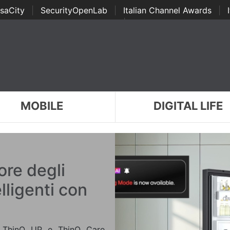
saCity
|
SecurityOpenLab
|
Italian Channel Awards
|
Awards
|
...
MOBILE
DIGITAL LIFE
ore degli
lligenti con
zi ThinQ UP e ThinQ Care