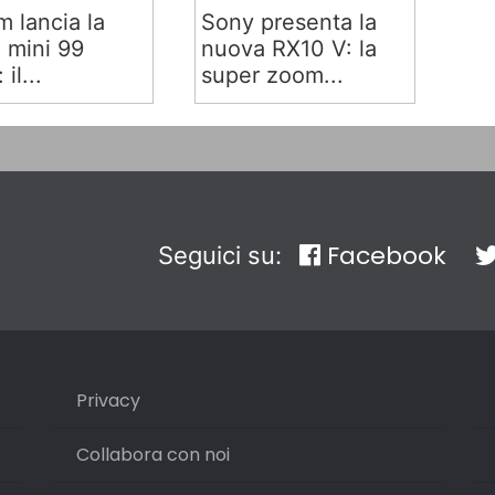
lm lancia la
Sony presenta la
x mini 99
nuova RX10 V: la
 il...
super zoom...
Facebook
Seguici su:
Privacy
Collabora con noi