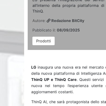
all’interno della propria piattaforma di 
ThinQ.
Autore:
Redazione BitCity
Pubblicato il:
08/09/2025
Prodotti
LG
inaugura una nuova era nel mercato de
della nuova piattaforma di Intelligenza Ar
ThinQ UP e ThinQ Care
. Questi serviz
nuova nel tempo l’esperienza utente gr
aggiornamenti costanti.
ThinQ AI, che sarà protagonista dello sta