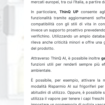
mercati europei, tra cui l’Italia, a partire
In particolare,
ThinQ UP
consente agli
funzionalità tramite aggiornamenti sof
compatibilità con gli stili di vita in c
invece un supporto proattivo prevedendo 
verifichino. Utilizzando un ampio databas
rileva anche criticità minori e offre una 
del prodotto.
Attraverso ThinQ AI, è possibile inoltre
ge
funzioni utili per renderli sempre più e
ambientale.
È possibile, per esempio, attivare la m
modalità Risparmio AI sui frigoriferi per
abitudini di utilizzo. Oppure, è possibile 
utilizza il vapore per tenere i capi fres
impostare un promemoria di pulizia vasca p