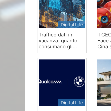
Digital Life
Traffico dati in
Il CE
vacanza: quanto
Face 
consumano gli...
Cina s
Digital Life