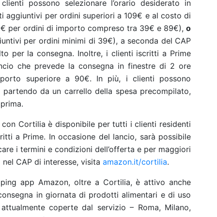
lienti possono selezionare l’orario desiderato in
i aggiuntivi per ordini superiori a 109€ e al costo di
99€ per ordini di importo compreso tra 39€ e 89€),
o
iuntivi per ordini minimi di 39€), a seconda del CAP
o per la consegna. Inoltre, i clienti iscritti a Prime
ancio che prevede la consegna in finestre di 2 ore
mporto superiore a 90€. In più, i clienti possono
i partendo da un carrello della spesa precompilato,
 prima.
on Cortilia è disponibile per tutti i clienti residenti
ritti a Prime. In occasione del lancio, sarà possibile
care i termini e condizioni dell’offerta e per maggiori
 nel CAP di interesse, visita
amazon.it/cortilia
.
pping app Amazon, oltre a Cortilia, è attivo anche
 consegna in giornata di prodotti alimentari e di uso
ttà attualmente coperte dal servizio – Roma, Milano,