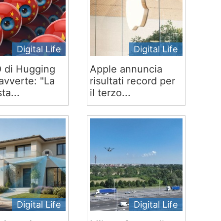
Digital Life
Digital Life
O di Hugging
Apple annuncia
avverte: "La
risultati record per
ta...
il terzo...
Digital Life
Digital Life