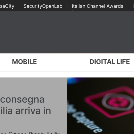
saCity
|
SecurityOpenLab
|
Italian Channel Awards
|
Awards
|
...
MOBILE
DIGITAL LIFE
i consegna
lia arriva in
gna, Genova, Reggio Emilia,