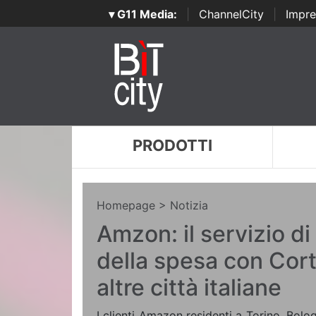
▾ G11 Media:
|
ChannelCity
|
Impre
PRODOTTI
Homepage
> Notizia
Amzon: il servizio d
della spesa con Corti
altre città italiane
I clienti Amazon residenti a Torino, Bolo