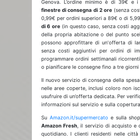
Genova. L’ordine minimo è di 39€ e i c
finestre di consegna
di
2 ore
(senza cost
0,99€ per ordini superiori a 89€ o di 5,
di 6 ore
(in questo caso, senza costi agg
della propria abitazione o del punto scelt
possono approfittare di un'offerta di l
senza costi aggiuntivi per ordini di i
programmare ordini settimanali ricorrent
o pianificare le consegne fino a tre giorni
Il nuovo servizio di consegna della spesa c
nelle aree coperte, inclusi coloro non isc
usufruire di un’offerta dedicata. Per verifi
informazioni sul servizio e sulla copertura
Su
Amazon.it/supermercato
e sulla sho
Amazon Fresh
, il servizio di acquisto e
quotidiano. I clienti residenti nelle ci