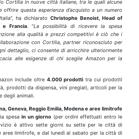
o Cortilia in nuove città italiane, tra le quali alcune
e offrire questa esperienza d’acquisto a un numero
talia
”, ha dichiarato
Christophe Benoist, Head of
 e Francia
. “
La possibilità di ricevere la spesa
ione alla qualità e prezzi competitivi è ciò che i
ollaborazione con Cortilia, partner riconosciuto per
gni dettaglio, ci consente di arricchire ulteriormente
icacia alle esigenze di chi sceglie Amazon per la
Amazon include oltre
4.000 prodotti
tra cui prodotti
tà, prodotti da dispensa, vini pregiati, articoli per la
e degli animali.
na, Genova, Reggio Emilia, Modena e aree limitrofe
ia spesa
in un giorno
(per ordini effettuati entro le
vizio è attivo sette giorni su sette per le città di
ree limitrofe, e dal lunedì al sabato per la città di