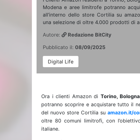
Modena e aree limitrofe potranno acqu
all’interno dello store Cortilia su amazo
una selezione di oltre 4.000 prodotti di al
Autore:
Redazione BitCity
Pubblicato il:
08/09/2025
Digital Life
Ora i clienti Amazon di
Torino, Bologna
potranno scoprire e acquistare tutto il ne
del nuovo store Cortilia su
amazon.it/cor
oltre 80 comuni limitrofi, con l’obietti
italiane.