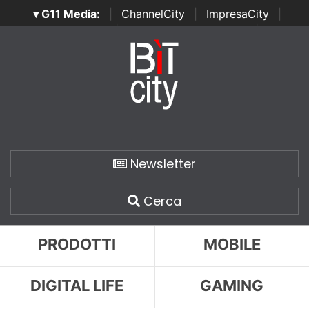
▾ G11 Media:
|
ChannelCity
|
ImpresaCity
|
SecurityOpenLab
|
Italian Channel Awards
|
Italian
Project Awards
|
Italian Security Awards
|
...
Newsletter
Cerca
PRODOTTI
MOBILE
DIGITAL LIFE
GAMING