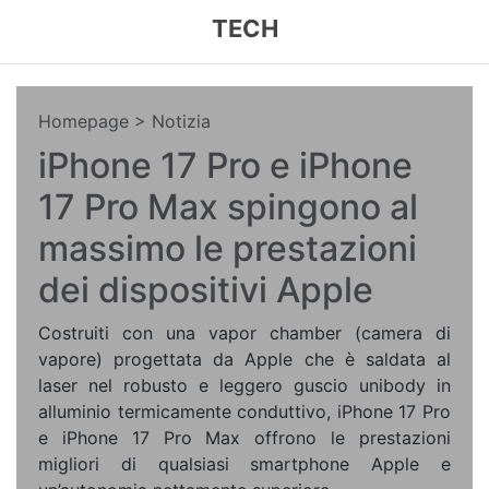
TECH
Homepage
> Notizia
iPhone 17 Pro e iPhone
17 Pro Max spingono al
massimo le prestazioni
dei dispositivi Apple
Costruiti con una vapor chamber (camera di
vapore) progettata da Apple che è saldata al
laser nel robusto e leggero guscio unibody in
alluminio termicamente conduttivo, iPhone 17 Pro
e iPhone 17 Pro Max offrono le prestazioni
migliori di qualsiasi smartphone Apple e