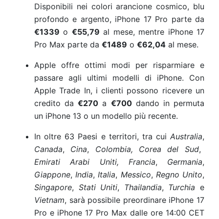
Disponibili nei colori arancione cosmico, blu
profondo e argento, iPhone 17 Pro parte da
€1339
o
€55,79
al mese, mentre iPhone 17
Pro Max parte da
€1489
o
€62,04
al mese.
Apple offre ottimi modi per risparmiare e
passare agli ultimi modelli di iPhone. Con
Apple Trade In, i clienti possono ricevere un
credito da
€270
a
€700
dando in permuta
un iPhone 13 o un modello più recente.
In oltre 63 Paesi e territori, tra cui
Australia
,
Canada
,
Cina
,
Colombia, Corea del Sud
,
Emirati Arabi Uniti, Francia
,
Germania
,
Giappone
,
India
,
Italia
,
Messico
,
Regno Unito
,
Singapore
,
Stati Uniti
,
Thailandia
,
Turchia
e
Vietnam
, sarà possibile preordinare iPhone 17
Pro e iPhone 17 Pro Max dalle ore 14:00 CET