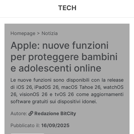
TECH
Homepage
> Notizia
Apple: nuove funzioni
per proteggere bambini
e adolescenti online
Le nuove funzioni sono disponibili con la release
di iOS 26, iPadOS 26, macOS Tahoe 26, watchOS
26, visionOS 26 e tvOS 26 come aggiornamenti
software gratuiti sui dispositivi idonei.
Autore:
Redazione BitCity
Pubblicato il:
16/09/2025