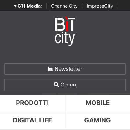
▾ G11 Media:
|
ChannelCity
|
ImpresaCity
|
SecurityOpenLab
|
Italian Channel Awards
|
Italian
Project Awards
|
Italian Security Awards
|
...
Newsletter
Cerca
PRODOTTI
MOBILE
DIGITAL LIFE
GAMING