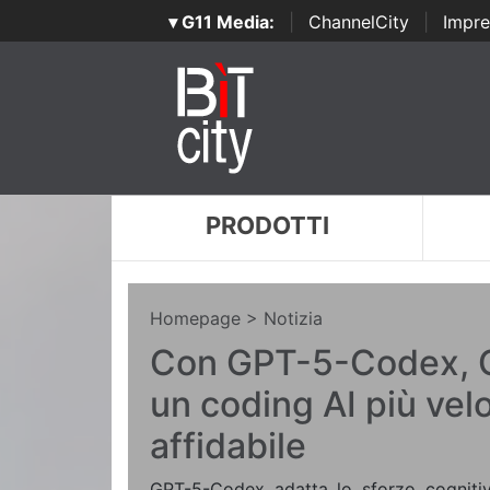
▾ G11 Media:
|
ChannelCity
|
Impre
PRODOTTI
Homepage
> Notizia
Con GPT-5-Codex, O
un coding AI più vel
affidabile
GPT-5-Codex adatta lo sforzo cogniti