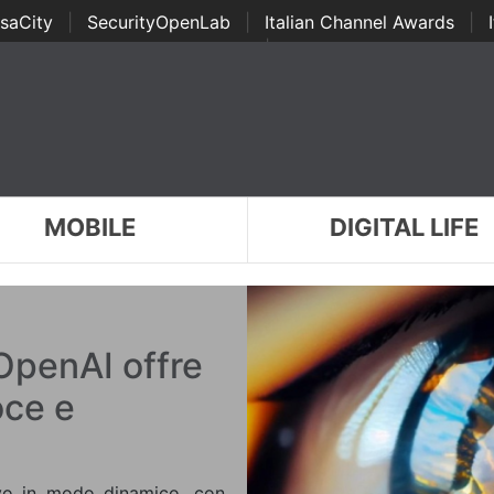
saCity
|
SecurityOpenLab
|
Italian Channel Awards
|
Awards
|
...
MOBILE
DIGITAL LIFE
penAI offre
oce e
vo in modo dinamico, con