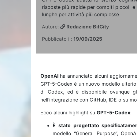
risposte più rapide per compiti piccoli e b
lunghe per attività più complesse
Autore:
Redazione BitCity
Pubblicato il:
19/09/2025
OpenAI
ha annunciato alcuni aggiorname
GPT-5-Codex è un nuovo modello ulteriorm
di Codex, ed è disponibile ovunque gli
nell’integrazione con GitHub, IDE o su mob
Ecco alcuni highlight su
GPT-5-Codex
:
È stato progettato specificatam
modello “General Purpose”, OpenAI