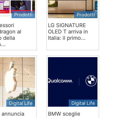
Prodotti
Prodotti
essori
LG SIGNATURE
ragon al
OLED T arriva in
o della
Italia: il primo...
...
Digital Life
Digital Life
 annuncia
BMW sceglie