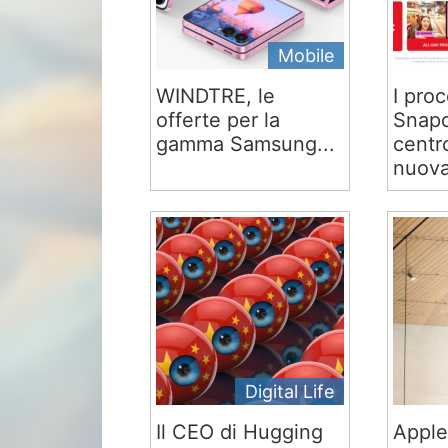
Mobile
WINDTRE, le
I proc
offerte per la
Snapd
gamma Samsung...
centr
nuova
Digital Life
Il CEO di Hugging
Apple