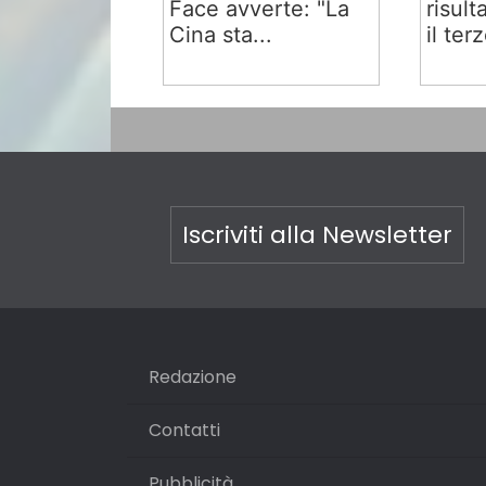
Face avverte: "La
risult
Cina sta...
il terz
Iscriviti alla Newsletter
Redazione
Contatti
Pubblicità