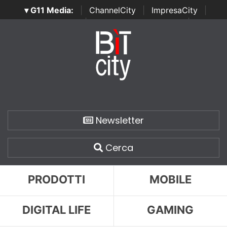
▾ G11 Media:
|
ChannelCity
|
ImpresaCity
|
SecurityOpenLab
|
Italian Channel Awards
|
Italian
Project Awards
|
Italian Security Awards
|
...
Newsletter
Cerca
PRODOTTI
MOBILE
DIGITAL LIFE
GAMING