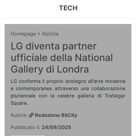
TECH
Homepage
> Notizia
LG diventa partner
ufficiale della National
Gallery di Londra
LG conferma il proprio sostegno all’arte moderna
e contemporanea attraverso una collaborazione
pluriennale con la celebre galleria di Trafalgar
Square.
Autore:
Redazione BitCity
Pubblicato il:
24/09/2025