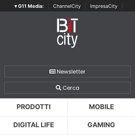
▾ G11 Media:
|
ChannelCity
|
ImpresaCity
|
SecurityOpenLab
|
Italian Channel Awards
|
Italian
Project Awards
|
Italian Security Awards
|
...
Newsletter
Cerca
PRODOTTI
MOBILE
DIGITAL LIFE
GAMING