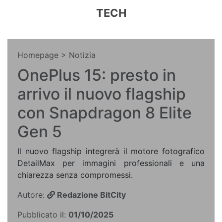
TECH
Homepage
> Notizia
OnePlus 15: presto in
arrivo il nuovo flagship
con Snapdragon 8 Elite
Gen 5
Il nuovo flagship integrerà il motore fotografico
DetailMax per immagini professionali e una
chiarezza senza compromessi.
Autore:
Redazione BitCity
Pubblicato il:
01/10/2025