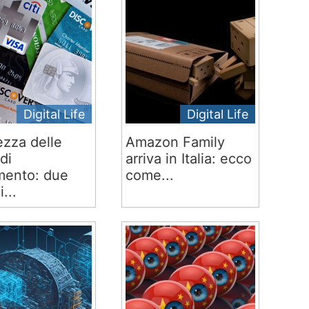
Digital Life
Digital Life
ezza delle
Amazon Family
di
arriva in Italia: ecco
ento: due
come...
i...