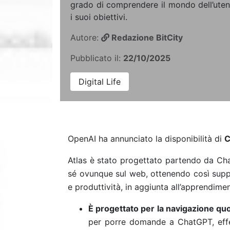
grado di comprendere il mondo dell’uten
i suoi obiettivi.
Autore:
Redazione BitCity
Pubblicato il:
22/10/2025
Digital Life
OpenAI ha annunciato la disponibilità di
C
Atlas è stato progettato partendo da Ch
sé ovunque sul web, ottenendo così suppo
e produttività, in aggiunta all’apprendime
È progettato per la navigazione quo
per porre domande a ChatGPT, effet