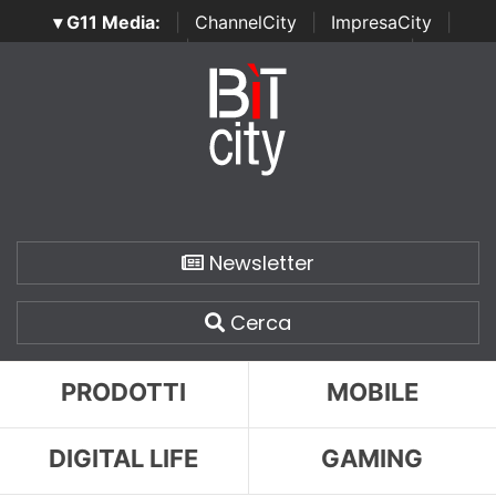
▾ G11 Media:
|
ChannelCity
|
ImpresaCity
|
SecurityOpenLab
|
Italian Channel Awards
|
Italian
Project Awards
|
Italian Security Awards
|
...
Newsletter
Cerca
PRODOTTI
MOBILE
DIGITAL LIFE
GAMING