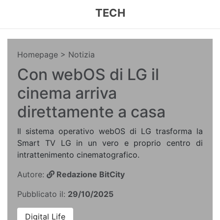
TECH
Homepage
> Notizia
Con webOS di LG il
cinema arriva
direttamente a casa
Il sistema operativo webOS di LG trasforma la
Smart TV LG in un vero e proprio centro di
intrattenimento cinematografico.
Autore:
Redazione BitCity
Pubblicato il:
29/10/2025
Digital Life