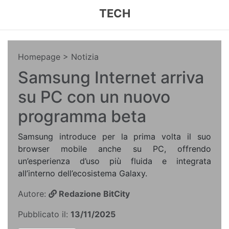
TECH
Homepage
> Notizia
Samsung Internet arriva
su PC con un nuovo
programma beta
Samsung introduce per la prima volta il suo
browser mobile anche su PC, offrendo
un’esperienza d’uso più fluida e integrata
all’interno dell’ecosistema Galaxy.
Autore:
Redazione BitCity
Pubblicato il:
13/11/2025