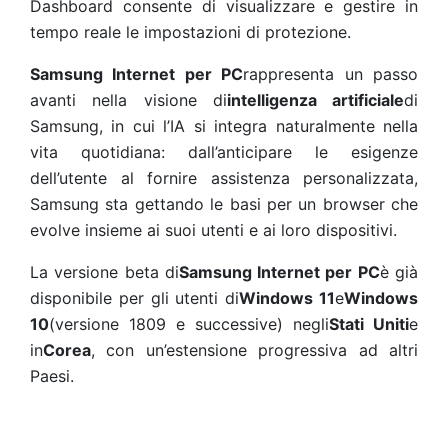
Dashboard consente di visualizzare e gestire in
tempo reale le impostazioni di protezione.
Samsung Internet per PC
rappresenta un passo
avanti nella visione di
intelligenza artificiale
di
Samsung, in cui l’IA si integra naturalmente nella
vita quotidiana: dall’anticipare le esigenze
dell’utente al fornire assistenza personalizzata,
Samsung sta gettando le basi per un browser che
evolve insieme ai suoi utenti e ai loro dispositivi.
La versione beta di
Samsung Internet per PC
è già
disponibile per gli utenti di
Windows 11
e
Windows
10
(versione 1809 e successive) negli
Stati Uniti
e
in
Corea
, con un’estensione progressiva ad altri
Paesi.