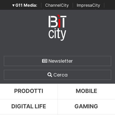
▾ G11 Media:
|
ChannelCity
|
ImpresaCity
|
SecurityOpenLab
|
Italian Channel Awards
|
Italian
Project Awards
|
Italian Security Awards
|
...
Newsletter
Cerca
PRODOTTI
MOBILE
DIGITAL LIFE
GAMING