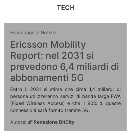
TECH
Homepage
> Notizia
Ericsson Mobility
Report: nel 2031 si
prevedono 6,4 miliardi di
abbonamenti 5G
Entro il 2031 si stima che circa 1,4 miliardi di
persone utilizzeranno servizi di banda larga FWA
(Fixed Wireless Access) e che il 90% di queste
connessioni sarà fornito tramite 5G.
Autore:
Redazione BitCity