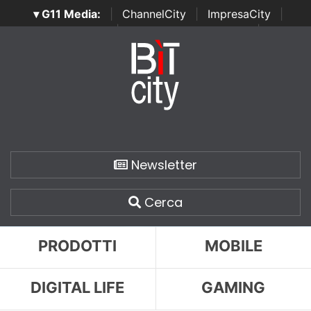
▾ G11 Media:
|
ChannelCity
|
ImpresaCity
|
SecurityOpenLab
|
Italian Channel Awards
|
Italian
Project Awards
|
Italian Security Awards
|
...
Newsletter
Cerca
PRODOTTI
MOBILE
DIGITAL LIFE
GAMING