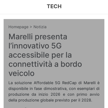
TECH
Homepage
> Notizia
Marelli presenta
l’innovativo 5G
accessibile per la
connettività a bordo
veicolo
La soluzione Affordable 5G RedCap di Marelli è
disponibile in fase dimostrativa, con esemplari di
produzione da inizio 2026 e con primo avvio
della produzione globale previsto per il 2028.