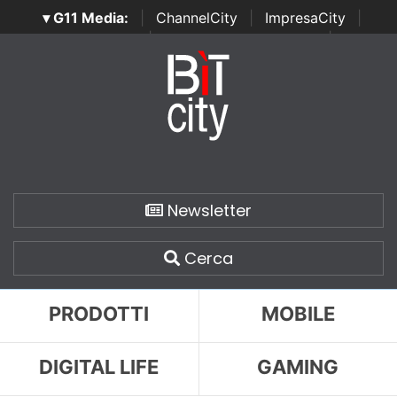
▾ G11 Media:
|
ChannelCity
|
ImpresaCity
|
SecurityOpenLab
|
Italian Channel Awards
|
Italian
Project Awards
|
Italian Security Awards
|
...
Newsletter
Cerca
PRODOTTI
MOBILE
DIGITAL LIFE
GAMING