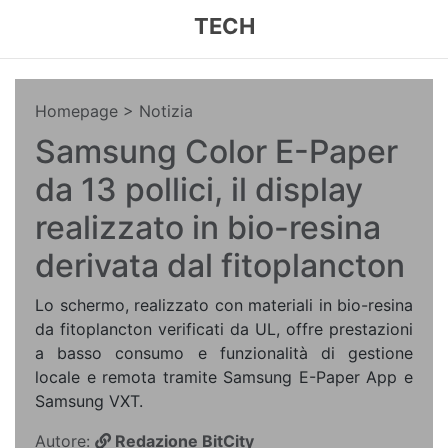
TECH
Homepage
> Notizia
Samsung Color E-Paper
da 13 pollici, il display
realizzato in bio-resina
derivata dal fitoplancton
Lo schermo, realizzato con materiali in bio-resina
da fitoplancton verificati da UL, offre prestazioni
a basso consumo e funzionalità di gestione
locale e remota tramite Samsung E-Paper App e
Samsung VXT.
Autore:
Redazione BitCity