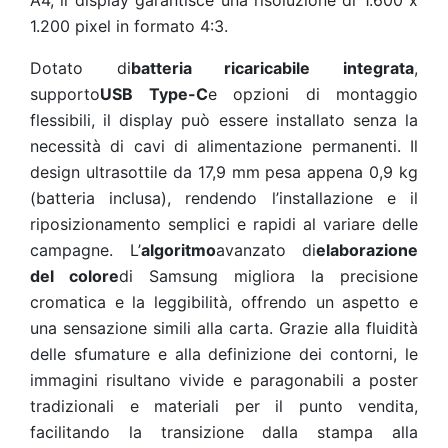
A4, il display garantisce una risoluzione di 1.600 x
1.200 pixel in formato 4:3.
Dotato di
batteria ricaricabile integrata
,
supporto
USB Type-C
e opzioni di montaggio
flessibili, il display può essere installato senza la
necessità di cavi di alimentazione permanenti. Il
design ultrasottile da 17,9 mm pesa appena 0,9 kg
(batteria inclusa), rendendo l’installazione e il
riposizionamento semplici e rapidi al variare delle
campagne. L’
algoritmo
avanzato di
elaborazione
del colore
di Samsung migliora la precisione
cromatica e la leggibilità, offrendo un aspetto e
una sensazione simili alla carta. Grazie alla fluidità
delle sfumature e alla definizione dei contorni, le
immagini risultano vivide e paragonabili a poster
tradizionali e materiali per il punto vendita,
facilitando la transizione dalla stampa alla