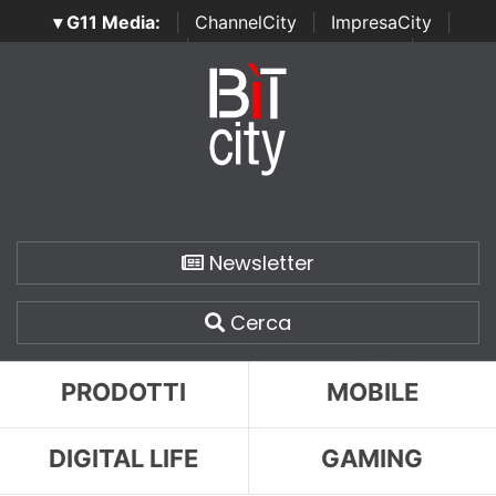
▾ G11 Media:
|
ChannelCity
|
ImpresaCity
|
SecurityOpenLab
|
Italian Channel Awards
|
Italian
Project Awards
|
Italian Security Awards
|
...
Newsletter
Cerca
PRODOTTI
MOBILE
DIGITAL LIFE
GAMING