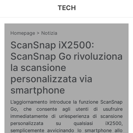
TECH
Homepage
> Notizia
ScanSnap iX2500:
ScanSnap Go rivoluziona
la scansione
personalizzata via
smartphone
L’aggiornamento introduce la funzione ScanSnap
Go, che consente agli utenti di usufruire
immediatamente di un’esperienza di scansione
personalizzata su qualsiasi iX2500,
semplicemente avvicinando lo smartphone allo