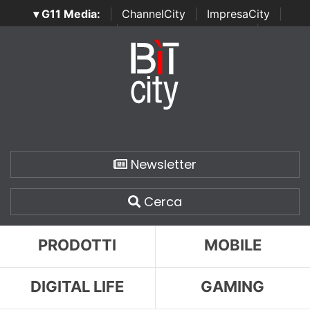
▾ G11 Media:
|
ChannelCity
|
ImpresaCity
|
SecurityOpenLab
|
Italian Channel Awards
|
Italian
Project Awards
|
Italian Security Awards
|
...
Newsletter
Cerca
PRODOTTI
MOBILE
DIGITAL LIFE
GAMING