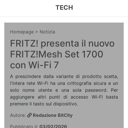
TECH
Homepage
> Notizia
FRITZ! presenta il nuovo
FRITZ!Mesh Set 1700
con Wi-Fi 7
A prescindere dalla variante di prodotto scelta,
l'intera rete Wi-Fi ha una crittografia sicura e un
solo nome utente e una sola password. Per
aggiungere altri punti di accesso Wi-Fi basta
premere il tasto sul dispositivo.
Autore:
Redazione BitCity
Pubblicato il:
03/02/2026