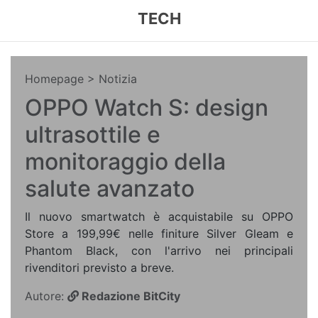
TECH
Homepage
> Notizia
OPPO Watch S: design
ultrasottile e
monitoraggio della
salute avanzato
Il nuovo smartwatch è acquistabile su OPPO
Store a 199,99€ nelle finiture Silver Gleam e
Phantom Black, con l'arrivo nei principali
rivenditori previsto a breve.
Autore:
Redazione BitCity