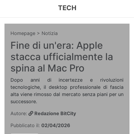
TECH
Homepage
> Notizia
Fine di un'era: Apple
stacca ufficialmente la
spina al Mac Pro
Dopo anni di incertezze e rivoluzioni
tecnologiche, il desktop professionale di fascia
alta viene rimosso dal mercato senza piani per un
successore.
Autore:
Redazione BitCity
Pubblicato il:
02/04/2026