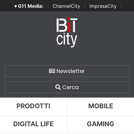
▾ G11 Media:
|
ChannelCity
|
ImpresaCity
|
SecurityOpenLab
|
Italian Channel Awards
|
Italian
Project Awards
|
Italian Security Awards
|
...
Newsletter
Cerca
PRODOTTI
MOBILE
DIGITAL LIFE
GAMING