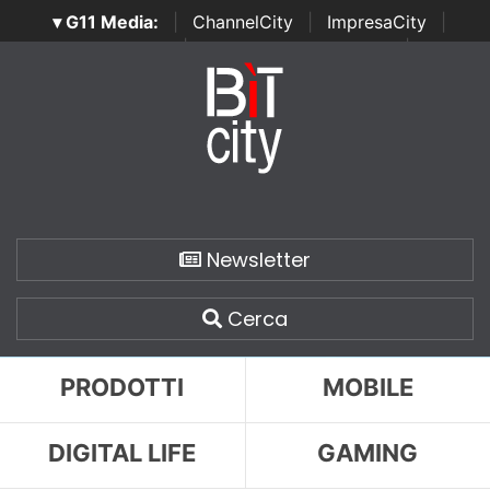
▾ G11 Media:
|
ChannelCity
|
ImpresaCity
|
SecurityOpenLab
|
Italian Channel Awards
|
Italian
Project Awards
|
Italian Security Awards
|
...
Newsletter
Cerca
PRODOTTI
MOBILE
DIGITAL LIFE
GAMING