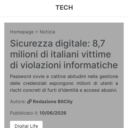
TECH
Homepage
> Notizia
Sicurezza digitale: 8,7
milioni di italiani vittime
di violazioni informatiche
Password ovvie e cattive abitudini nella gestione
delle credenziali espongono milioni di utenti a
rischi concreti di furti d'identità e accessi abusivi.
Autore:
Redazione BitCity
Pubblicato il:
10/06/2026
Digital Life