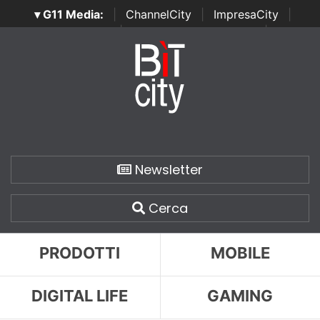
▾ G11 Media:
|
ChannelCity
|
ImpresaCity
|
SecurityOpenLab
|
Italian Channel Awards
|
Italian
Project Awards
|
Italian Security Awards
|
...
Newsletter
Cerca
PRODOTTI
MOBILE
DIGITAL LIFE
GAMING