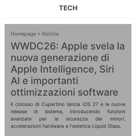
TECH
Homepage
> Notizia
WWDC26: Apple svela la
nuova generazione di
Apple Intelligence, Siri
AI e importanti
ottimizzazioni software
Il colosso di Cupertino lancia iOS 27 e le nuove
release di sistema, introducendo funzioni
avanzate per la sicurezza dei minori,
accelerazioni hardware e l'estetica Liquid Glass.