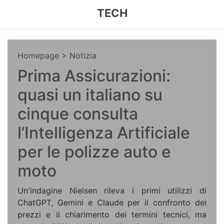
TECH
Homepage
> Notizia
Prima Assicurazioni:
quasi un italiano su
cinque consulta
l’Intelligenza Artificiale
per le polizze auto e
moto
Un'indagine Nielsen rileva i primi utilizzi di
ChatGPT, Gemini e Claude per il confronto dei
prezzi e il chiarimento dei termini tecnici, ma