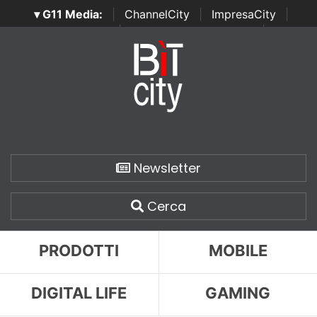
▾ G11 Media:
|
ChannelCity
|
ImpresaCity
|
SecurityOpenLab
|
Italian Channel Awards
|
Italian
Project Awards
|
Italian Security Awards
|
...
Newsletter
Cerca
PRODOTTI
MOBILE
DIGITAL LIFE
GAMING