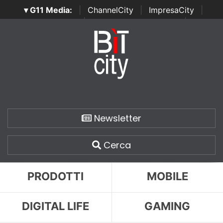
▾ G11 Media:
|
ChannelCity
|
ImpresaCity
|
SecurityOpenLab
|
Italian Channel Awards
|
Italian
Project Awards
|
Italian Security Awards
|
...
Newsletter
Cerca
PRODOTTI
MOBILE
DIGITAL LIFE
GAMING