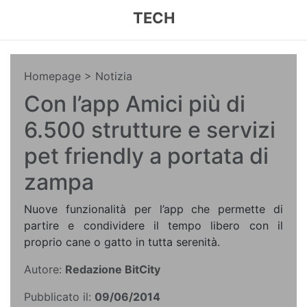
TECH
Homepage
> Notizia
Con l’app Amici più di
6.500 strutture e servizi
pet friendly a portata di
zampa
Nuove funzionalità per l’app che permette di
partire e condividere il tempo libero con il
proprio cane o gatto in tutta serenità.
Autore:
Redazione BitCity
Pubblicato il:
09/06/2014