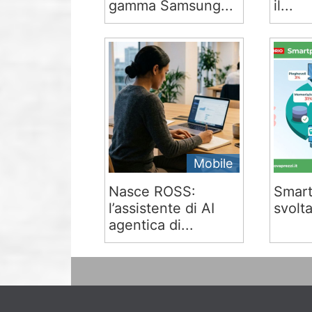
gamma Samsung...
il...
Mobile
Nasce ROSS:
Smart
l’assistente di AI
svolta
agentica di...