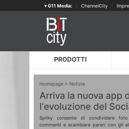
▾ G11 Media:
|
ChannelCity
|
Impre
PRODOTTI
Homepage
> Notizia
Arriva la nuova app d
l'evoluzione del Soc
Spiiky consente di condividere foto
commenti e scambiare pareri con gli alt