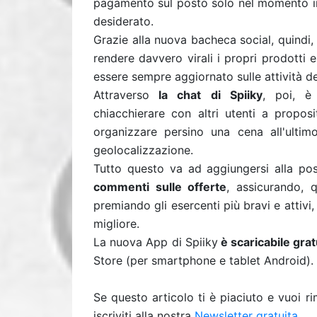
pagamento sul posto solo nel momento in c
desiderato.
Grazie alla nuova bacheca social, quindi,
rendere davvero virali i propri prodotti 
essere sempre aggiornato sulle attività dei 
Attraverso
la chat di Spiiky
, poi, è 
chiacchierare con altri utenti a propos
organizzare persino una cena all'ulti
geolocalizzazione.
Tutto questo va ad aggiungersi alla pos
commenti sulle offerte
, assicurando, q
premiando gli esercenti più bravi e attivi, 
migliore.
La nuova App di Spiiky
è scaricabile gra
Store (per smartphone e tablet Android).
Se questo articolo ti è piaciuto e vuoi 
iscriviti alla nostra
Newsletter gratuita
.