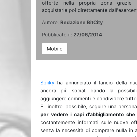
offerte nella propria zona grazie a
acquistarle poi direttamente dall'esercen
Autore:
Redazione BitCity
Pubblicato il:
27/06/2014
Mobile
Spiiky
ha annunciato il lancio della 
ancora più social, dando la possibili
aggiungere commenti e condividere tutto c
E', inoltre, possibile, seguire una perso
per vedere i capi d'abbigliamento che 
costantemente informati sulle nuove o
senza la necessità di comprare nulla in a