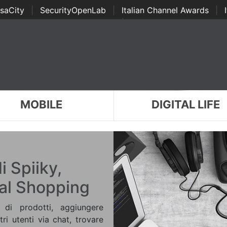
saCity
|
SecurityOpenLab
|
Italian Channel Awards
|
Awards
|
...
MOBILE
DIGITAL LIFE
i Spiiky,
ial Shopping
 di prodotti, aggiungere
ri utenti via chat, trovare