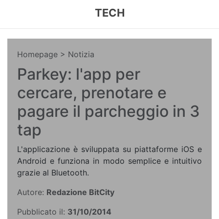
TECH
Homepage
> Notizia
Parkey: l'app per
cercare, prenotare e
pagare il parcheggio in 3
tap
L'applicazione è sviluppata su piattaforme iOS e
Android e funziona in modo semplice e intuitivo
grazie al Bluetooth.
Autore:
Redazione BitCity
Pubblicato il:
31/10/2014