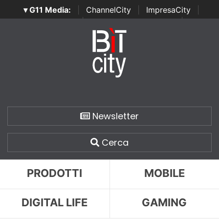
▾ G11 Media:
|
ChannelCity
|
ImpresaCity
|
SecurityOpenLab
|
Italian Channel Awards
|
Italian
Project Awards
|
Italian Security Awards
|
...
Newsletter
Cerca
PRODOTTI
MOBILE
DIGITAL LIFE
GAMING