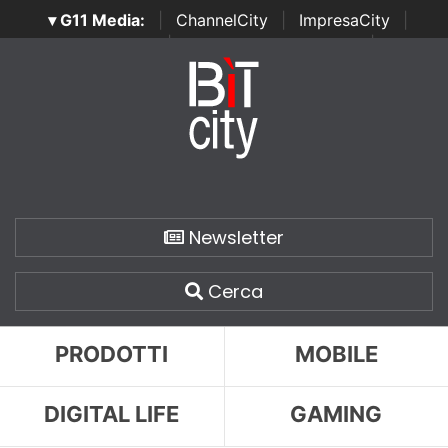
▾ G11 Media:
|
ChannelCity
|
ImpresaCity
|
SecurityOpenLab
|
Italian Channel Awards
|
Italian
Project Awards
|
Italian Security Awards
|
...
Newsletter
Cerca
PRODOTTI
MOBILE
DIGITAL LIFE
GAMING