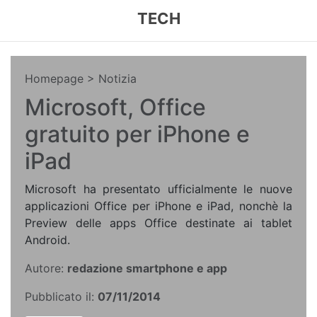
TECH
Homepage
> Notizia
Microsoft, Office
gratuito per iPhone e
iPad
Microsoft ha presentato ufficialmente le nuove
applicazioni Office per iPhone e iPad, nonchè la
Preview delle apps Office destinate ai tablet
Android.
Autore:
redazione smartphone e app
Pubblicato il:
07/11/2014