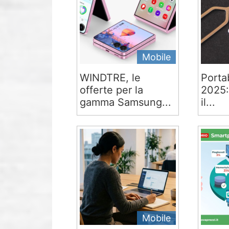
Mobile
WINDTRE, le
Portab
offerte per la
2025:
gamma Samsung...
il...
Mobile