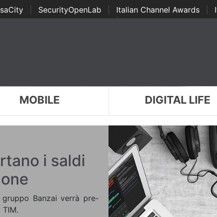
saCity
|
SecurityOpenLab
|
Italian Channel Awards
|
Awards
|
...
MOBILE
DIGITAL LIFE
rtano i saldi
hone
l gruppo Banzai verrà pre-
d TIM.