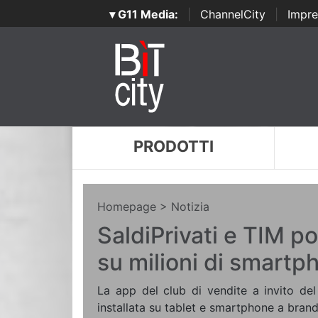
▾ G11 Media:
|
ChannelCity
|
Impre
PRODOTTI
Homepage
> Notizia
SaldiPrivati e TIM po
su milioni di smartp
La app del club di vendite a invito de
installata su tablet e smartphone a bran