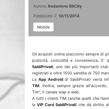
Autore:
Redazione BitCity
Pubblicato il:
10/11/2014
Mobile
Gli acquisti online piacciono sempre di pi
praticità, comodità e convenienza. E'
SaldiPrivati
, uno dei più importanti club 
registrati e oltre 1500 vendite di 750 ma
La
App Android
di SaldiPrivati verrà in
TIM
. Inoltre, sempre grazie all'accordo,
Tim", il canale wap e web.
A tutti i clienti TIM (anche quelli che h
la
VIP Card SaldiPrivati
che dà diritto a