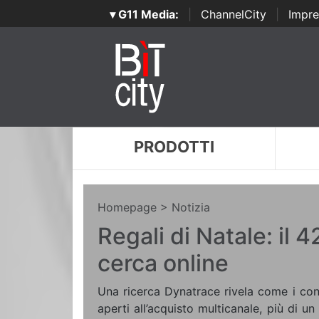
▾ G11 Media:
|
ChannelCity
|
Impre
PRODOTTI
Homepage
> Notizia
Regali di Natale: il 4
cerca online
Una ricerca Dynatrace rivela come i co
aperti all’acquisto multicanale, più di u