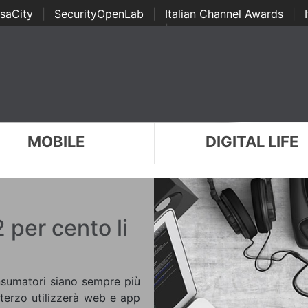
saCity
|
SecurityOpenLab
|
Italian Channel Awards
|
Awards
|
...
MOBILE
DIGITAL LIFE
2 per cento li
nsumatori siano sempre più
n terzo utilizzerà web e app