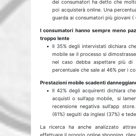
dei consumatori ha detto che molto
poi acquisterà online. Una percentu
guarda ai consumatori più giovani ( 
I consumatori hanno sempre meno pazie
troppo lente
Il 35% degli intervistati dichiara 
mobile se il processo si dimostrasse 
nel caso debba aspettare più di 
percentuale che sale al 46% per i co
Prestazioni mobile scadenti danneggiano
Il 42% degli acquirenti dichiara che
acquisti o sull’app mobile, si lame
recensione negativa sull’app store.
(61%) seguiti da inglesi (37%) e ted
La ricerca ha anche analizzato attrav
effettuare il proprio online shopping, ril