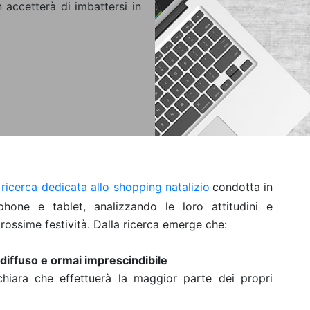
 accetterà di imbattersi in
a
ricerca dedicata allo shopping natalizio
condotta in
hone e tablet, analizzando le loro attitudini e
 prossime festività. Dalla ricerca emerge che:
iffuso e ormai imprescindibile
chiara che effettuerà la maggior parte dei propri