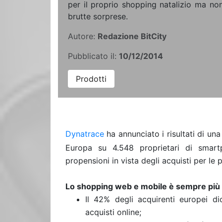
per il proprio shopping natalizio ma non
brutte sorprese.
Autore:
Redazione BitCity
Pubblicato il:
10/12/2014
Prodotti
Dynatrace
ha annunciato i risultati di un
Europa su 4.548 proprietari di smartp
propensioni in vista degli acquisti per le
Lo shopping web e mobile è sempre più d
Il 42% degli acquirenti europei di
acquisti online;