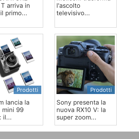
T arriva in
l'ascolto
 il primo...
televisivo...
Prodotti
Prodotti
lm lancia la
Sony presenta la
x mini 99
nuova RX10 V: la
 il...
super zoom...