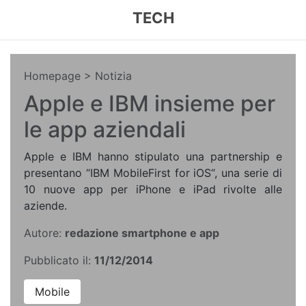
TECH
Homepage
> Notizia
Apple e IBM insieme per
le app aziendali
Apple e IBM hanno stipulato una partnership e
presentano “IBM MobileFirst for iOS“, una serie di
10 nuove app per iPhone e iPad rivolte alle
aziende.
Autore:
redazione smartphone e app
Pubblicato il:
11/12/2014
Mobile