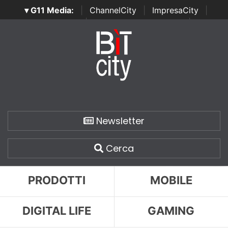
▾ G11 Media:
|
ChannelCity
|
ImpresaCity
|
SecurityOpenLab
|
Italian Channel Awards
|
Italian
Project Awards
|
Italian Security Awards
|
...
Newsletter
Cerca
PRODOTTI
MOBILE
DIGITAL LIFE
GAMING