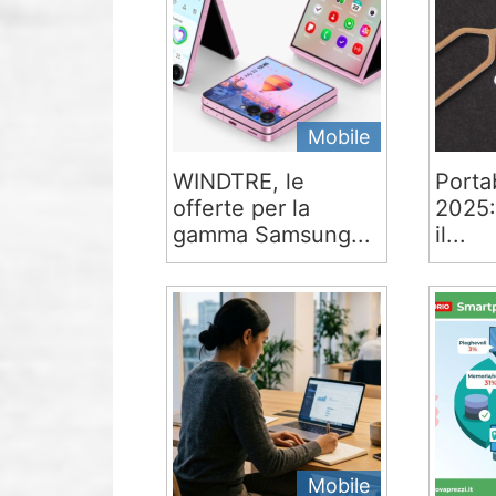
Mobile
WINDTRE, le
Portab
offerte per la
2025:
gamma Samsung...
il...
Mobile