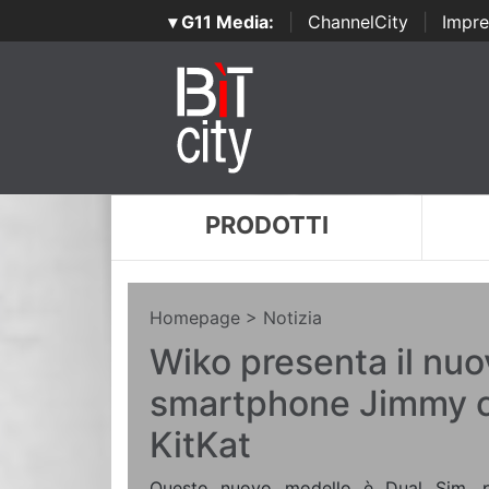
▾ G11 Media:
|
ChannelCity
|
Impre
PRODOTTI
Homepage
> Notizia
Wiko presenta il nuo
smartphone Jimmy c
KitKat
Questo nuovo modello è Dual Sim, pe