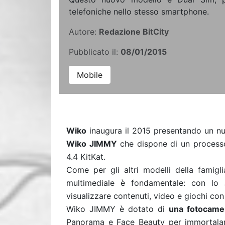
telefoniche nello stesso smartphone.
Autore:
Redazione BitCity
Pubblicato il:
08/01/2015
Mobile
Wiko
inaugura il 2015 presentando un n
Wiko JIMMY
che dispone di un process
4.4 KitKat.
Come per gli altri modelli della famig
multimediale è fondamentale: con lo
visualizzare contenuti, video e giochi con i
Wiko JIMMY è dotato di
una fotocame
Panorama e Face Beauty per immortalare i