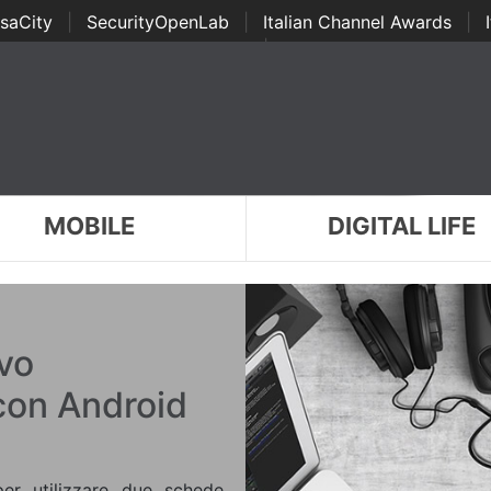
saCity
|
SecurityOpenLab
|
Italian Channel Awards
|
Awards
|
...
MOBILE
DIGITAL LIFE
vo
on Android
r utilizzare due schede