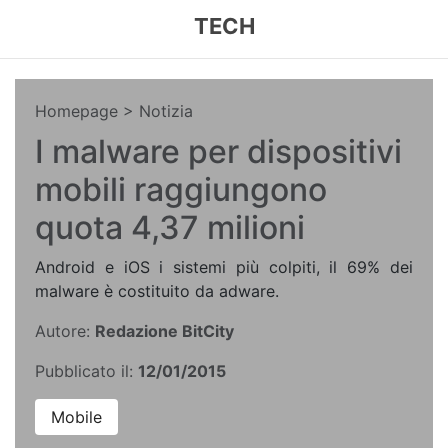
TECH
Homepage
> Notizia
I malware per dispositivi
mobili raggiungono
quota 4,37 milioni
Android e iOS i sistemi più colpiti, il 69% dei
malware è costituito da adware.
Autore:
Redazione BitCity
Pubblicato il:
12/01/2015
Mobile