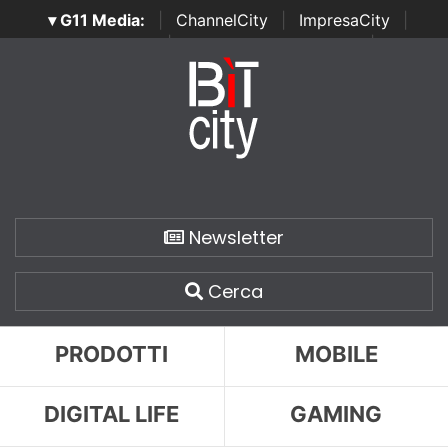
▾ G11 Media:
|
ChannelCity
|
ImpresaCity
|
SecurityOpenLab
|
Italian Channel Awards
|
Italian
Project Awards
|
Italian Security Awards
|
...
Newsletter
Cerca
PRODOTTI
MOBILE
DIGITAL LIFE
GAMING