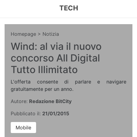
TECH
Homepage
> Notizia
Wind: al via il nuovo
concorso All Digital
Tutto Illimitato
L'offerta consente di parlare e navigare
gratuitamente per un anno.
Autore:
Redazione BitCity
Pubblicato il:
21/01/2015
Mobile