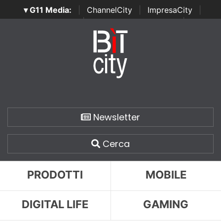
▾ G11 Media:
|
ChannelCity
|
ImpresaCity
|
SecurityOpenLab
|
Italian Channel Awards
|
Italian
Project Awards
|
Italian Security Awards
|
...
Newsletter
Cerca
PRODOTTI
MOBILE
DIGITAL LIFE
GAMING