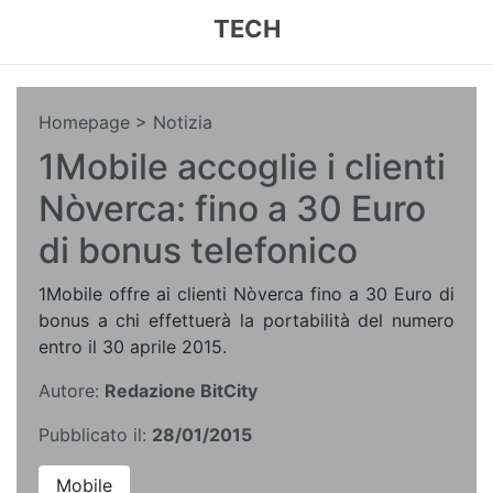
TECH
Homepage
> Notizia
1Mobile accoglie i clienti
Nòverca: fino a 30 Euro
di bonus telefonico
1Mobile offre ai clienti Nòverca fino a 30 Euro di
bonus a chi effettuerà la portabilità del numero
entro il 30 aprile 2015.
Autore:
Redazione BitCity
Pubblicato il:
28/01/2015
Mobile