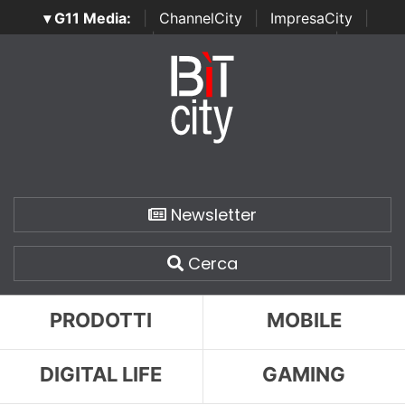
▾ G11 Media:
|
ChannelCity
|
ImpresaCity
|
SecurityOpenLab
|
Italian Channel Awards
|
Italian
Project Awards
|
Italian Security Awards
|
...
Newsletter
Cerca
PRODOTTI
MOBILE
DIGITAL LIFE
GAMING