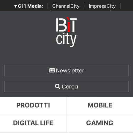
▾ G11 Media:
|
ChannelCity
|
ImpresaCity
|
SecurityOpenLab
|
Italian Channel Awards
|
Italian
Project Awards
|
Italian Security Awards
|
...
Newsletter
Cerca
PRODOTTI
MOBILE
DIGITAL LIFE
GAMING