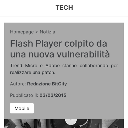
TECH
Homepage
> Notizia
Flash Player colpito da
una nuova vulnerabilità
Trend Micro e Adobe stanno collaborando per
realizzare una patch.
Autore:
Redazione BitCity
Pubblicato il:
03/02/2015
Mobile