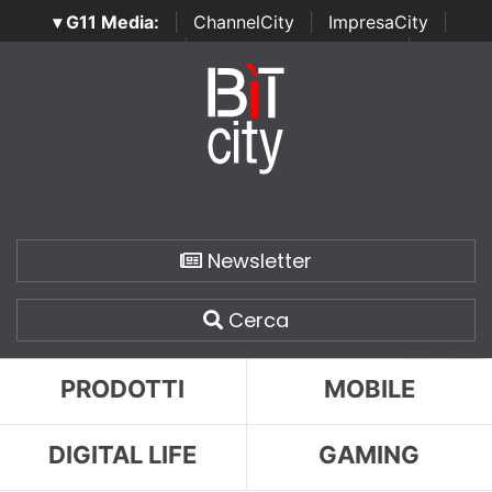
▾ G11 Media:
|
ChannelCity
|
ImpresaCity
|
SecurityOpenLab
|
Italian Channel Awards
|
Italian
Project Awards
|
Italian Security Awards
|
...
Newsletter
Cerca
PRODOTTI
MOBILE
DIGITAL LIFE
GAMING