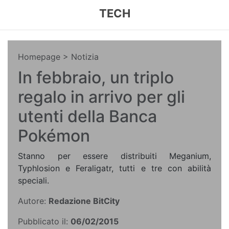
TECH
Homepage
> Notizia
In febbraio, un triplo
regalo in arrivo per gli
utenti della Banca
Pokémon
Stanno per essere distribuiti Meganium,
Typhlosion e Feraligatr, tutti e tre con abilità
speciali.
Autore:
Redazione BitCity
Pubblicato il:
06/02/2015