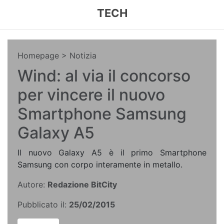
TECH
Homepage
> Notizia
Wind: al via il concorso
per vincere il nuovo
Smartphone Samsung
Galaxy A5
Il nuovo Galaxy A5 è il primo Smartphone
Samsung con corpo interamente in metallo.
Autore:
Redazione BitCity
Pubblicato il:
25/02/2015