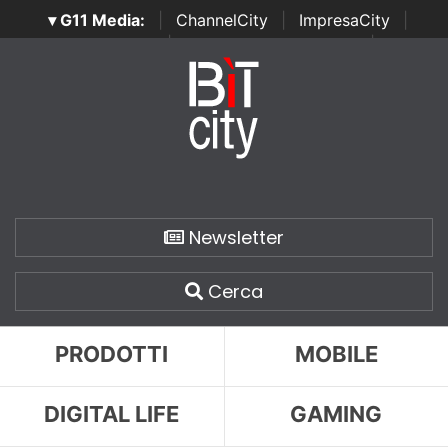
▾ G11 Media:
|
ChannelCity
|
ImpresaCity
|
SecurityOpenLab
|
Italian Channel Awards
|
Italian
Project Awards
|
Italian Security Awards
|
...
Newsletter
Cerca
PRODOTTI
MOBILE
DIGITAL LIFE
GAMING