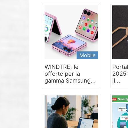
Mobile
WINDTRE, le
Portab
offerte per la
2025:
gamma Samsung...
il...