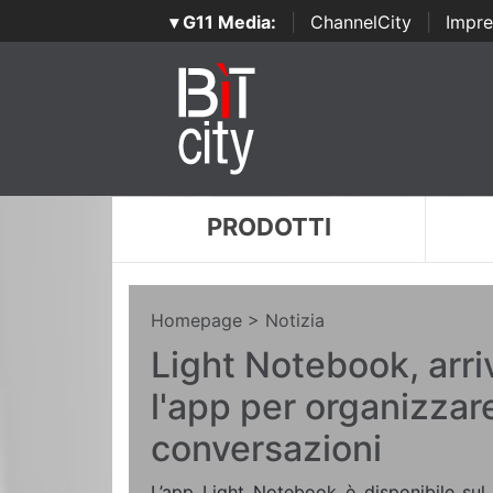
▾ G11 Media:
|
ChannelCity
|
Impre
PRODOTTI
Homepage
> Notizia
Light Notebook, arriv
l'app per organizzare
conversazioni
L’app Light Notebook è disponibile sul