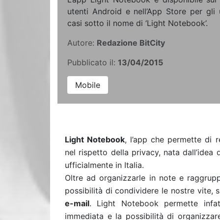
utenti Android e nell’App Store per gli 
casi sotto il nome di ‘Light Notebook’.
Autore:
Redazione BitCity
Pubblicato il:
13/04/2015
Mobile
Light Notebook
, l’app che permette di r
nel rispetto della privacy,
nata dall’idea 
ufficialmente in Italia.
Oltre ad organizzarle in note e raggruppa
possibilità di condividere le nostre vite
e-mail
. Light Notebook permette infat
immediata e la possibilità di organizzare