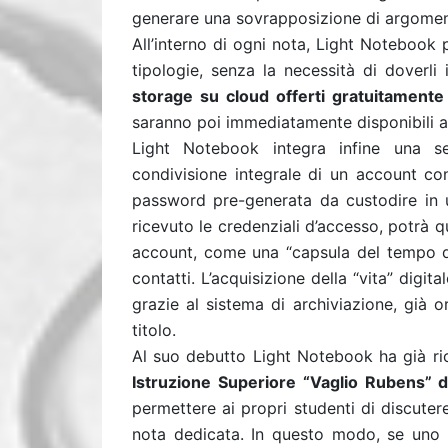
generare una sovrapposizione di argoment
All’interno di ogni nota, Light Notebook 
tipologie, senza la necessità di doverl
storage su cloud offerti gratuitamente
saranno poi immediatamente disponibili anc
Light Notebook integra infine una s
condivisione integrale di un account con
password pre-generata da custodire in u
ricevuto le credenziali d’accesso, potrà qu
account, come una “capsula del tempo dig
contatti. L’acquisizione della “vita” digi
grazie al sistema di archiviazione, già 
titolo.
Al suo debutto Light Notebook ha già rice
Istruzione Superiore “Vaglio Rubens” di
permettere ai propri studenti di discute
nota dedicata. In questo modo, se uno