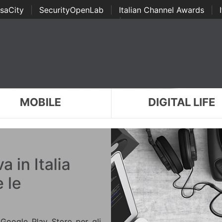
saCity
|
SecurityOpenLab
|
Italian Channel Awards
|
Awards
|
...
MOBILE
DIGITAL LIFE
a in Italia
 le
 Google Play Store per gli