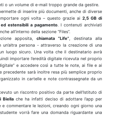
i o un volume di e-mail troppo grande da gestire.
permette di inserire più documenti, anche di diverse
i importare ogni volta – questo grazie ai
2,5 GB di
 ed estensibili a pagamento
. I contenuti archiviati
he all’interno della sezione “Files”.
ezione apposita,
chiamata “Life”
, destinata alla
 un’altra persona - attraverso la creazione di una
n luogo sicuro. Una volta che il destinatario avrà
indi importare l’eredità digitale ricevuta nel proprio
itale” e accedere così a tutte le note, ai file e ai
tale precedente sarà inoltre resa più semplice proprio
organizzato in cartelle e note contrassegnate da un
vuto un riscontro positivo da parte dell’Istituto di
 Biella
che ha infatti deciso di adottare l’app per
re e commentare le lezioni, creando ogni giorno una
 studente vorrà fare una domanda riguardante una