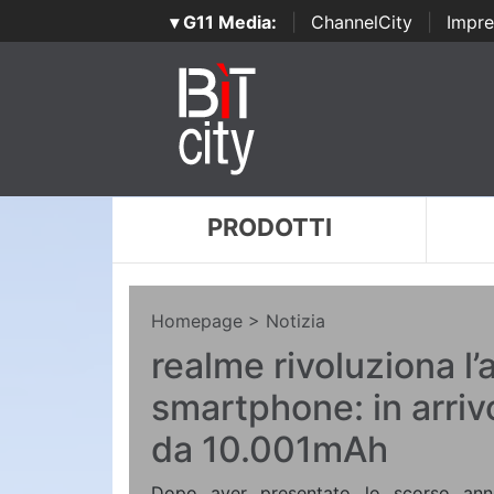
▾ G11 Media:
|
ChannelCity
|
Impre
PRODOTTI
Homepage
> Notizia
realme rivoluziona l
smartphone: in arriv
da 10.001mAh
Dopo aver presentato lo scorso an