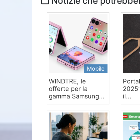
Notizie che potrebber
Mobile
WINDTRE, le
Portab
offerte per la
2025:
gamma Samsung...
il...