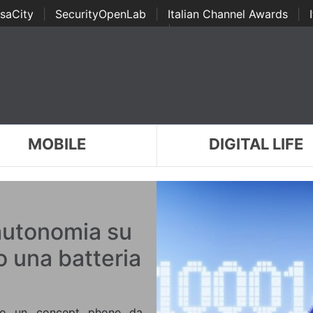
saCity
|
SecurityOpenLab
|
Italian Channel Awards
|
Awards
|
...
MOBILE
DIGITAL LIFE
’autonomia su
o una batteria
no un concept phone da