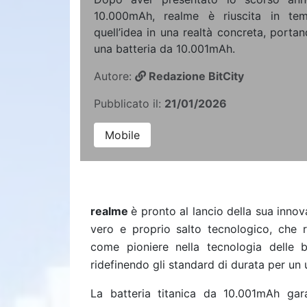
10.000mAh, realme è riuscita in tem
quell’idea in una realtà concreta, port
una batteria da 10.001mAh.
Autore:
Redazione BitCity
Pubblicato il:
21/01/2026
Mobile
realme
è pronto al lancio della sua innov
vero e proprio salto tecnologico, che r
come pioniere nella tecnologia delle 
ridefinendo gli standard di durata per un 
La batteria titanica da 10.001mAh ga