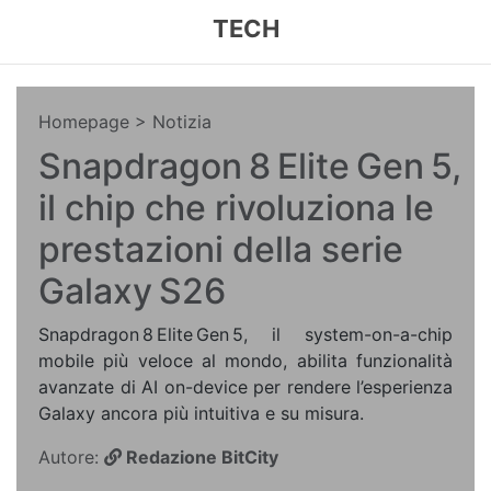
TECH
Homepage
> Notizia
Snapdragon 8 Elite Gen 5,
il chip che rivoluziona le
prestazioni della serie
Galaxy S26
Snapdragon 8 Elite Gen 5, il system-on-a-chip
mobile più veloce al mondo, abilita funzionalità
avanzate di AI on-device per rendere l’esperienza
Galaxy ancora più intuitiva e su misura.
Autore:
Redazione BitCity