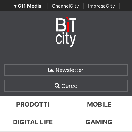
▾ G11 Media:
|
ChannelCity
|
ImpresaCity
|
SecurityOpenLab
|
Italian Channel Awards
|
Italian
Project Awards
|
Italian Security Awards
|
...
Newsletter
Cerca
PRODOTTI
MOBILE
DIGITAL LIFE
GAMING