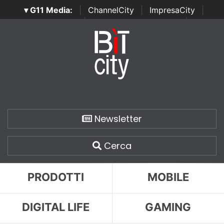
▾ G11 Media:
|
ChannelCity
|
ImpresaCity
|
SecurityOpenLab
|
Italian Channel Awards
|
Italian
Project Awards
|
Italian Security Awards
|
...
Newsletter
Cerca
PRODOTTI
MOBILE
DIGITAL LIFE
GAMING