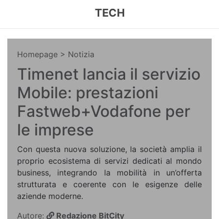
TECH
Homepage
> Notizia
Timenet lancia il servizio
Mobile: prestazioni
Fastweb+Vodafone per
le imprese
Con questa nuova soluzione, la società amplia il
proprio ecosistema di servizi dedicati al mondo
business, integrando la mobilità in un’offerta
strutturata e coerente con le esigenze delle
aziende moderne.
Autore:
Redazione BitCity